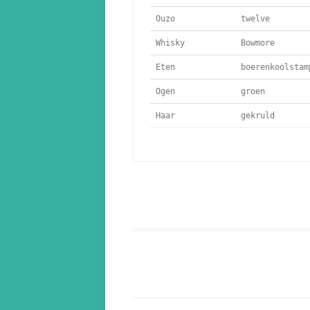
Ouzo
 twelve
Whisky
 Bowmore
Eten
 boerenkoolstam
Ogen
 groen
Haar
 gekruld