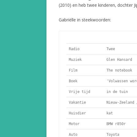
(2010) en heb twee kinderen, dochter J
Gabriëlle in steekwoorden:
Radio
 Twee
Muziek
 Glen Hansard 
Film
 The notebook
Boek
 'Volwassen wor
Vrije tijd
 in de tuin
Vakantie
 Nieuw-Zeeland 
Huisdier
 kat
Motor
 BMW r850r
Auto
 Toyota